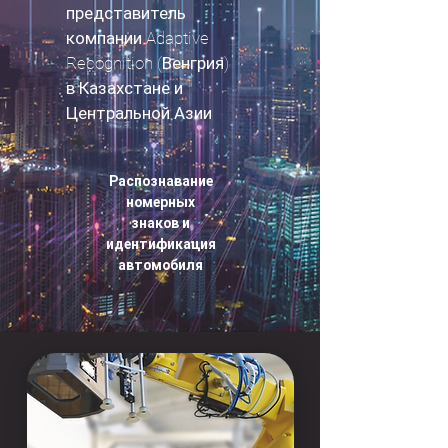
представитель
компании Adaptive
Recognition
(Венгрия)
в Казахстане и
Центральной Азии
Распознавание
номерных
знаков и
идентификация
автомобиля